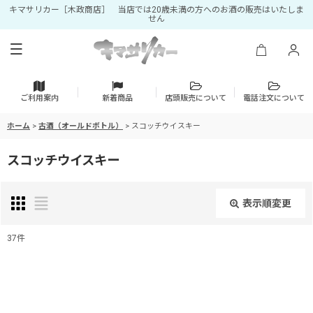
キマサリカー［木政商店］ 当店では20歳未満の方へのお酒の販売はいたしま
せん
ご利用案内
新着商品
店頭販売について
電話注文について
ホーム
>
古酒（オールドボトル）
>
スコッチウイスキー
スコッチウイスキー
表示順変更
閉じる
37
件
表示数
:
並び順
: