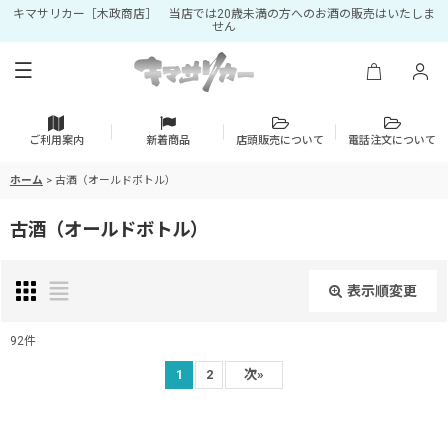
キマサリカー［木政商店］ 当店では20歳未満の方へのお酒の販売はいたしま
せん
ご利用案内
新着商品
店頭販売について
電話注文について
ホーム
>
古酒（オールドボトル）
古酒（オールドボトル）
表示順変更
閉じる
92
件
サブカテゴリ
:
1
2
次
»
表示数
: