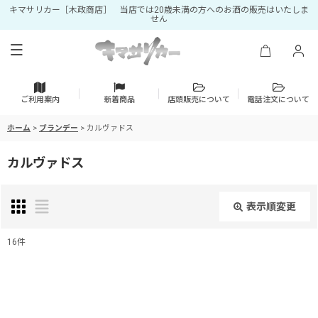
キマサリカー［木政商店］ 当店では20歳未満の方へのお酒の販売はいたしま
せん
ご利用案内
新着商品
店頭販売について
電話注文について
ホーム
>
ブランデー
>
カルヴァドス
カルヴァドス
表示順変更
閉じる
16
件
表示数
:
並び順
: